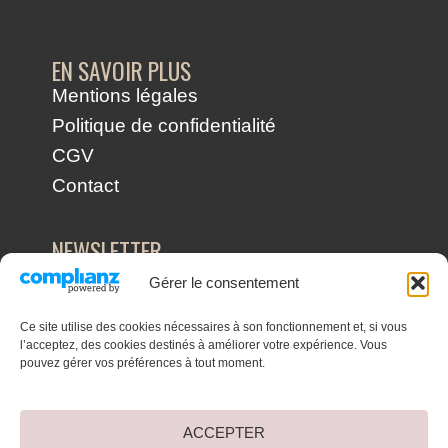
EN SAVOIR PLUS
Mentions légales
Politique de confidentialité
CGV
Contact
NEWSLETTER
Recevez nos dernières nouvelles et
Gérer le consentement
conseils directement dans votre boîte mail
!
Ce site utilise des cookies nécessaires à son fonctionnement et, si vous
S'INSCRIRE À LA NEWSLETTER
l’acceptez, des cookies destinés à améliorer votre expérience. Vous
pouvez gérer vos préférences à tout moment.
ACCEPTER