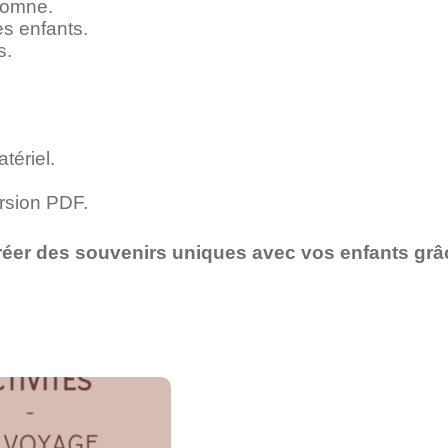
tomne.
es enfants.
s.
tériel.
rsion PDF.
réer des souvenirs uniques avec vos enfants grâc