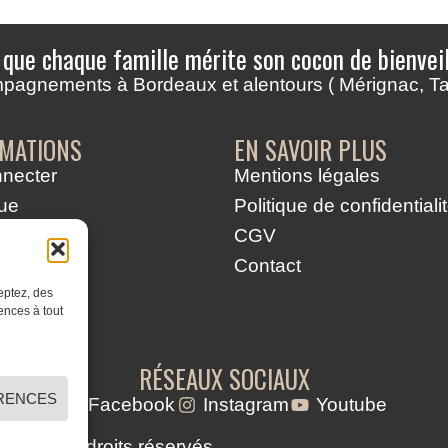
 que chaque famille mérite son cocon de bienveil
mpagnements à Bordeaux et alentours ( Mérignac, 
MATIONS
EN SAVOIR PLUS
necter
Mentions légales
ue
Politique de confidentiali
CGV
Contact
eptez, des
ences à tout
RÉSEAUX SOCIAUX
ÉRENCES
Facebook
Instagram
Youtube
 – Tous droits réservés