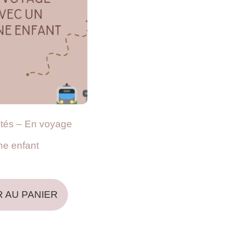
ités – En voyage
ne enfant
 AU PANIER