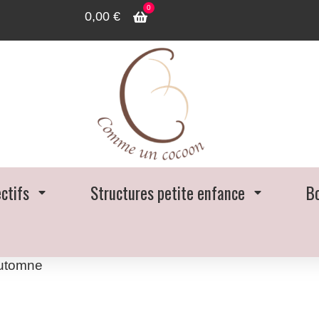
0
0,00
€
ectifs
Structures petite enfance
B
Automne