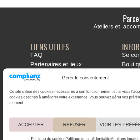
Parce
Ateliers et acco
LIENS UTILES
INFOR
FAQ
Se con
Partenaires et lieux
Boutiq
d'interventions
Gérer le consentement
Rendez-vous à domicile
Ce site utilise des cookies nécessaires à son fonctionnement et, si vous l’acc
cookies destinés à améliorer votre expérience. Vous pouvez gérer vos préfér
moment.
ACCEPTER
REFUSER
VOIR LES PRÉF
Copyright © 2016 – 2024 Comme un Cocoon
Politique de cookies
Politique de confidentialité
Mentions légales