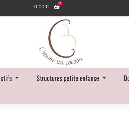
0
0,00
€
ectifs
Structures petite enfance
B