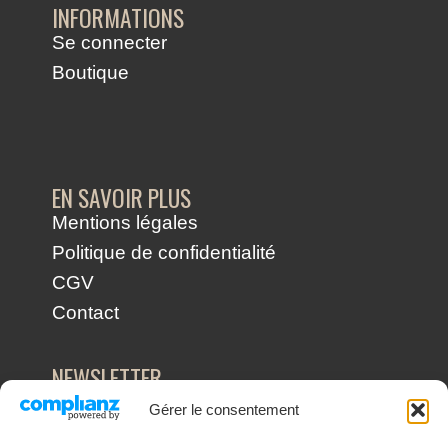
INFORMATIONS
Se connecter
Boutique
EN SAVOIR PLUS
Mentions légales
Politique de confidentialité
CGV
Contact
NEWSLETTER
Recevez nos dernières nouvelles et
Gérer le consentement
conseils directement dans votre boîte mail
!